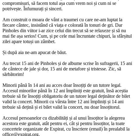
compromisuri, să facem totul așa cum vrem noi și cum ni se
potrivește. Înfumurați și sinceri.
Am construit o moara de vânt a traumei cu care ne-am luptat la
fiecare cântec, insistând că viața e colorată în tonuri de gri. Dar
Pinholes din viitor i-ar zice celui din trecut să se relaxeze și să nu
mai fie așa serios! Cum, și pe cele mai încruntate chipuri, la sfârșitul
zilei apare totuși un zâmbet.
Și după aia ne-am apucat de băut.
Au trecut 15 ani de Pinholes și de albume scrise în sufragerii, 15 ani
de cântece de jale și dor, 15 ani de metafore și tristesse. Zic, să
sărbătorim!
Minorii până în 14 ani au acces doar însoțiți de un tutore legal.
Accesul minorilor până în 12 ani împliniți este gratuit, însă aceștia
trebuie să fie însoțiți obligatoriu de un tutore legal deținător de bilet
valid la concert. Minorii cu vârsta între 12 ani împliniți și 14 ani
trebuie să dețină și ei bilet valid la concert, nu doar însoțitorul.
Accesul persoanelor cu dizabilități și al unui însoțitor la alegerea
acestora este gratuit, atât pentru ei, cât și pentru însoțitor, la toate
concertele organizate de Expirat, cu înscriere (email) în prealabil la
office@expirat.org
.