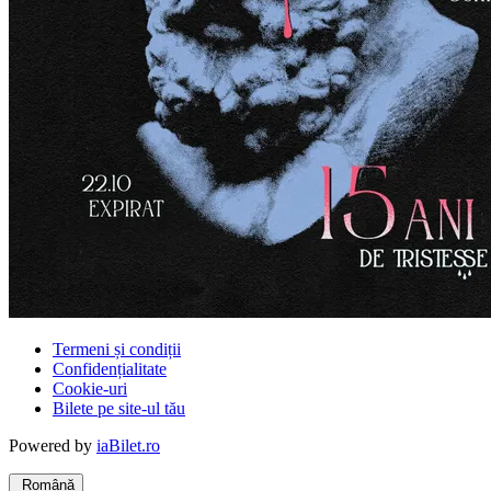
Termeni și condiții
Confidențialitate
Cookie-uri
Bilete pe site-ul tău
Powered by
iaBilet.ro
Română