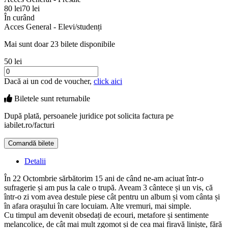
80 lei
70 lei
În curând
Acces General - Elevi/studenți
Mai sunt doar 23 bilete disponibile
50 lei
Dacă ai un cod de voucher,
click aici
Biletele sunt
returnabile
După plată, persoanele juridice pot solicita factura pe
iabilet.ro/facturi
Comandă bilete
Detalii
În 22 Octombrie sărbătorim 15 ani de când ne-am aciuat într-o
sufragerie și am pus la cale o trupă. Aveam 3 cântece și un vis, că
într-o zi vom avea destule piese cât pentru un album și vom cânta și
în afara orașului în care locuiam. Alte vremuri, mai simple.
Cu timpul am devenit obsedați de ecouri, metafore și sentimente
melancolice, de cât mai mult zgomot și de cea mai firavă liniște, fără